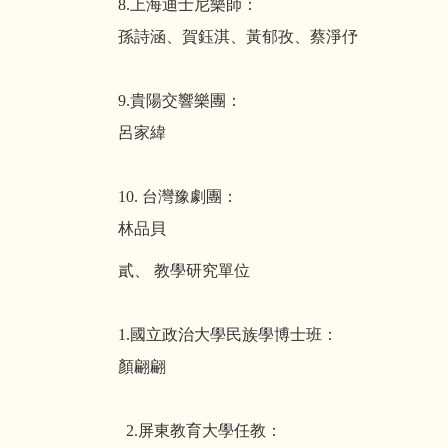
8.上海迪士尼樂師：
孫詩涵、賀鈺淇、黃郁孜、蔡淨伃
9.貴陽交響樂團：
呂家緯
10. 台灣豫劇團：
林品貝
貳、 教學研究單位
1.國立政治大學民族學博士班：
顏翩翩
2.屏東教育大學任教：