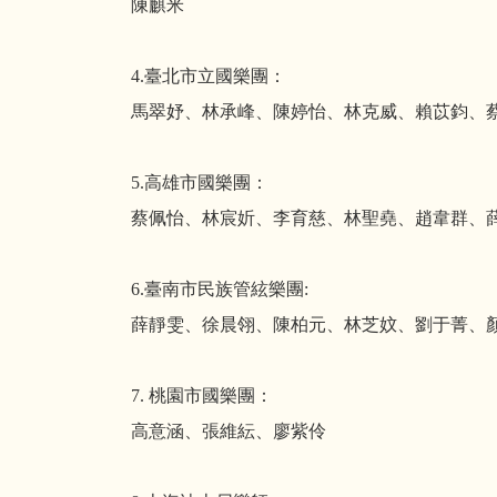
陳麒米
4.臺北市立國樂團：
馬翠妤、林承峰、陳婷怡、林克威、賴苡鈞、
5.高雄市國樂團：
蔡佩怡、林宸妡、李育慈、林聖堯、趙韋群、
6.臺南市民族管絃樂團:
薛靜雯、徐晨翎、陳柏元、林芝妏、劉于菁、
7. 桃園市國樂團：
高意涵、張維紜、廖紫伶