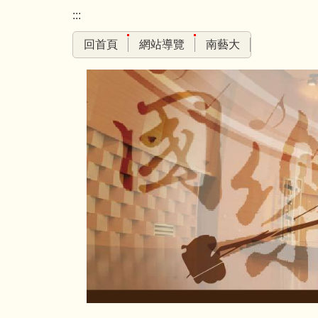
跳
:::
到
回首頁
網站導覽
南藝大
主
要
內
容
區