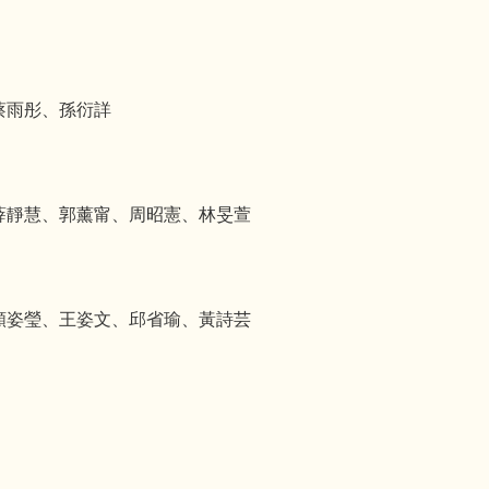
蔡雨彤、孫衍詳
薛靜慧、郭薰甯、周昭憲、林旻萱
顏姿瑩、王姿文、邱省瑜、黃詩芸