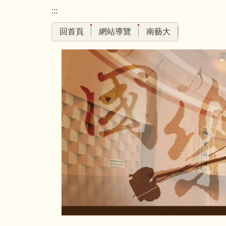
跳
:::
到
回首頁
網站導覽
南藝大
主
要
內
容
區