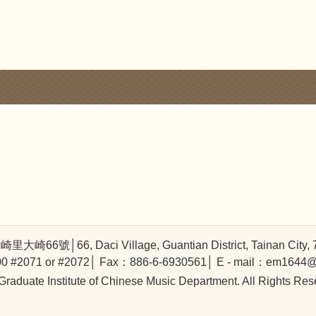
號│66, Daci Village, Guantian District, Tainan City, 72
0 #2071 or #2072│ Fax：886-6-6930561│ E - mail：em1644@
raduate Institute of Chinese Music Department. All Rights Res