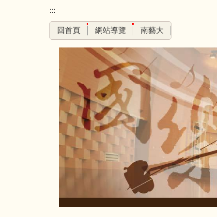
跳
:::
到
回首頁
網站導覽
南藝大
主
要
內
容
區