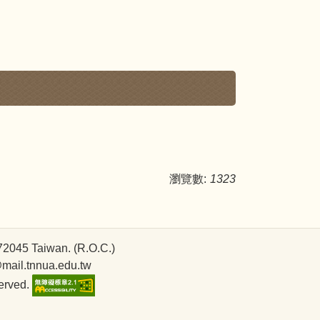
瀏覽數:
1323
045 Taiwan. (R.O.C.)
mail.tnnua.edu.tw
erved.