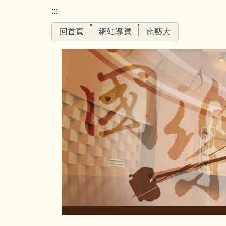
跳
:::
到
回首頁
網站導覽
南藝大
主
要
內
容
區