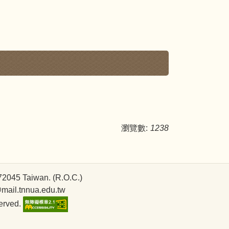
瀏覽數:
1238
045 Taiwan. (R.O.C.)
mail.tnnua.edu.tw
erved.