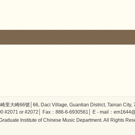
號│66, Daci Village, Guantian District, Tainan City, 72
0 #2071 or #2072│ Fax：886-6-6930561│ E - mail：em1644@
raduate Institute of Chinese Music Department. All Rights Res