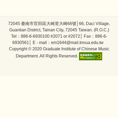
72045 臺南市官田區大崎里大崎66號│66, Daci Village,
Guantian District, Tainan City, 72045 Taiwan. (R.O.C.)
Tel：886-6-6930100 #2071 or #2072│ Fax：886-6-
6930561│ E - mail：em1644@mail.tnnua.edu.tw
Copyright © 2020 Graduate Institute of Chinese Music
Department. All Rights Reserved.