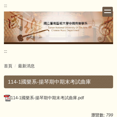
跳
:::
到
主
要
內
容
區
:::
首頁
最新消息
114-1國樂系-揚琴期中期末考試曲庫
114-1國樂系-揚琴期中期末考試曲庫.pdf
瀏覽數:
799