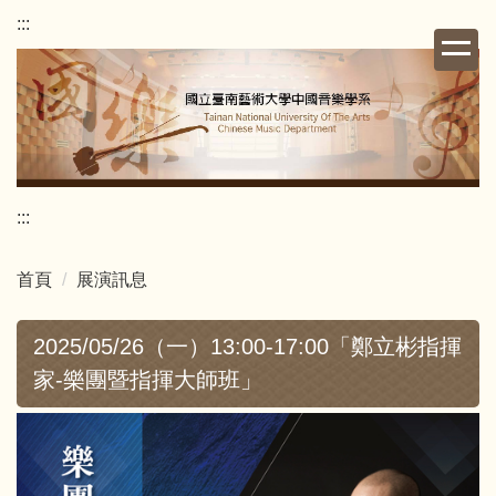
跳
:::
到
主
要
內
容
區
:::
首頁
展演訊息
2025/05/26（一）13:00-17:00「鄭立彬指揮
家-樂團暨指揮大師班」