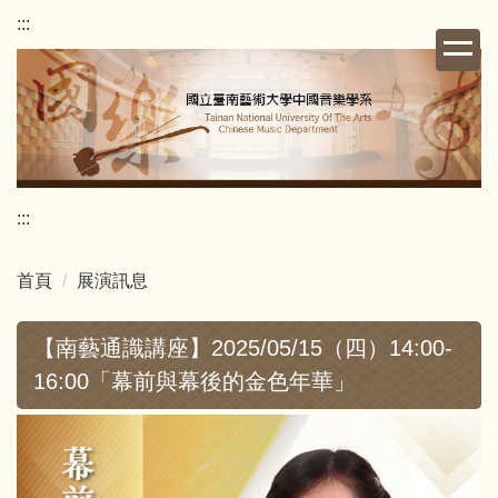
跳
:::
到
主
要
內
容
區
:::
首頁
展演訊息
【南藝通識講座】2025/05/15（四）14:00-
16:00「幕前與幕後的金色年華」