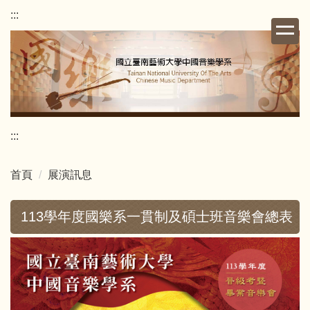
跳
:::
到
主
要
內
容
區
:::
首頁
展演訊息
113學年度國樂系一貫制及碩士班音樂會總表