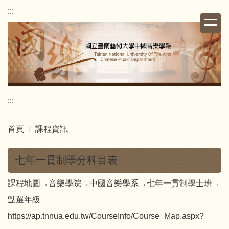
跳
:::
到
主
要
內
容
區
:::
首頁
課程資訊
七年一貫制學分科目表
課程地圖→音樂學院→中國音樂學系→七年一貫制學士班→
點選年級
https://ap.tnnua.edu.tw/CourseInfo/Course_Map.aspx?