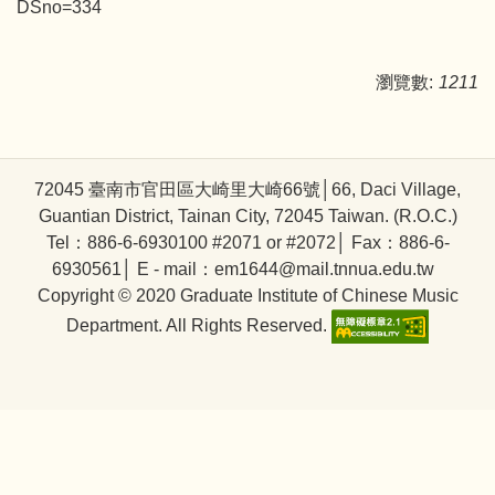
DSno=334
瀏覽數:
1211
72045 臺南市官田區大崎里大崎66號│66, Daci Village,
Guantian District, Tainan City, 72045 Taiwan. (R.O.C.)
Tel：886-6-6930100 #2071 or #2072│ Fax：886-6-
6930561│ E - mail：em1644@mail.tnnua.edu.tw
Copyright © 2020 Graduate Institute of Chinese Music
Department. All Rights Reserved.