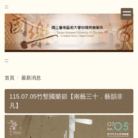
跳
:::
到
主
要
內
容
區
:::
首頁
最新消息
115.07.05竹塹國樂節【南藝三十．藝韻非
凡】