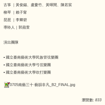
古箏 ｜黃俊錫、盧薆竹、黃暉閔、陳若宸
柳琴 ｜賴子甯
琵琶 ｜李卿碧
導聆人｜郭蘋萱
演出團隊
▪ 國立臺南藝術大學民族管弦樂團
▪ 國立臺南藝術大學弓弦樂團
▪ 國立臺南藝術大學吹打樂團
0705南藝三十·藝韻非凡_B2_FINAL.jpg
瀏覽數:
833