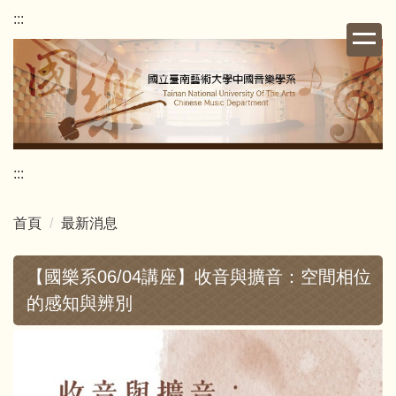
跳
:::
到
主
要
內
容
區
:::
首頁
最新消息
【國樂系06/04講座】收音與擴音：空間相位
的感知與辨別