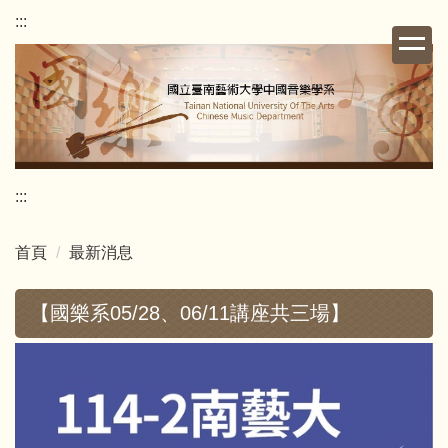
跳
:::
到
主
要
內
容
區
:::
首頁
最新消息
【國樂系05/28、06/11講座共三場】